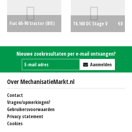
#27447
€0
Fiat 60-90 tractor (BIE)
T6.160 DC Stage V
€0
#775106
€0
Nieuwe zoekresultaten per e-mail ontvangen?
Aanmelden
Over MechanisatieMarkt.nl
Contact
Vragen/opmerkingen?
Gebruikersvoorwaarden
Privacy statement
Cookies