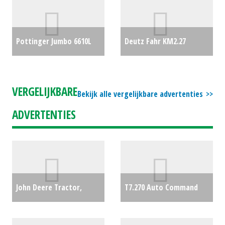
Pottinger Jumbo 6610L
Deutz Fahr KM2.27
combiline
€0
Front-trommelmaaier
€0
VERGELIJKBARE
Bekijk alle vergelijkbare advertenties
ADVERTENTIES
John Deere Tractor,
T7.270 Auto Command
compact 4066R (LH)
CVT
€0