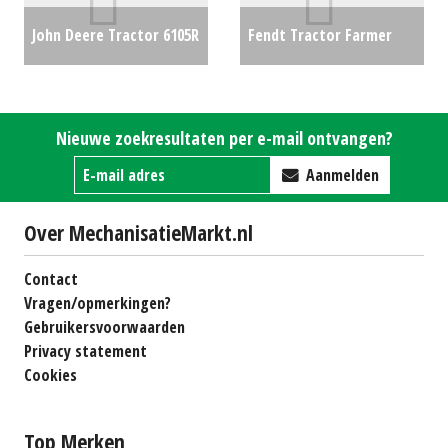
John Deere Tractor 6105R
Fendt Tractor Farmer
H340 (WD) #26483
€0
304LS (RL) #90952
€9750
Nieuwe zoekresultaten per e-mail ontvangen?
Aanmelden
Over MechanisatieMarkt.nl
Contact
Vragen/opmerkingen?
Gebruikersvoorwaarden
Privacy statement
Cookies
Top Merken