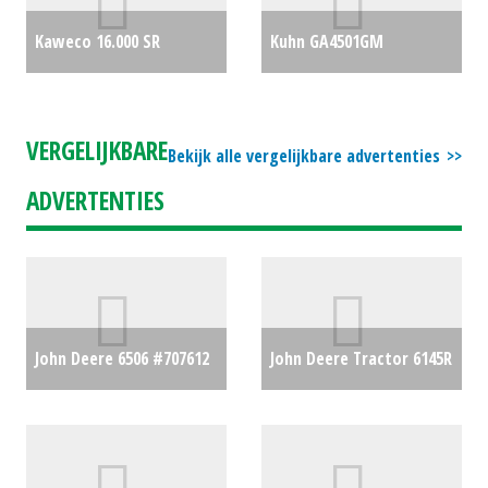
Kaweco 16.000 SR
Kuhn GA4501GM
vacuumtank
€14750
zwadhark
€0
VERGELIJKBARE
Bekijk alle vergelijkbare advertenties
ADVERTENTIES
John Deere 6506 #707612
John Deere Tractor 6145R
€0
(HA) #20422
€0