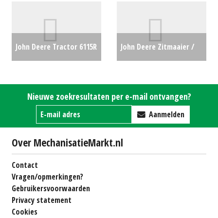
John Deere Tractor 6115R
John Deere Zitmaaier /
(MD) #21911
€0
tuintrekker X167 (LH)
#692703
€0
Nieuwe zoekresultaten per e-mail ontvangen?
Aanmelden
Over MechanisatieMarkt.nl
Contact
Vragen/opmerkingen?
Gebruikersvoorwaarden
Privacy statement
Cookies