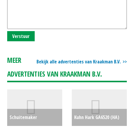
Verstuur
MEER
Bekijk alle advertenties van Kraakman B.V.
ADVERTENTIES VAN KRAAKMAN B.V.
Schuitemaker
Kuhn Hark GA6520 (HA)
Voermengwagen Amigo
#22429
€0