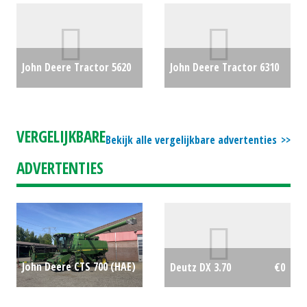
30W (MG) #27020
€22000
John Deere Tractor 5620
John Deere Tractor 6310
(MD) #29604
€0
(BV) #22768
€0
VERGELIJKBARE
Bekijk alle vergelijkbare advertenties
ADVERTENTIES
John Deere CTS 700 (HAE)
Deutz DX 3.70
€0
#693383
€0