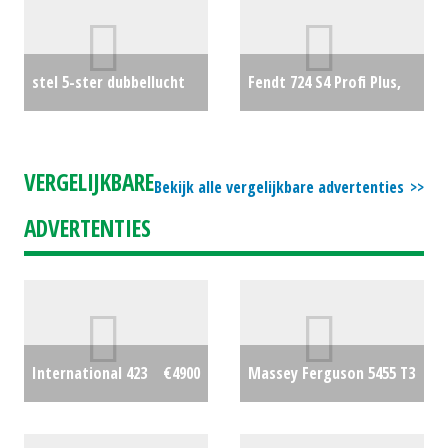
balenklem
€0
stel 5-ster dubbellucht
Fendt 724 S4 Profi Plus,
Alliance 12.4R46
€0
Verkocht
€0
VERGELIJKBARE
Bekijk alle vergelijkbare advertenties
ADVERTENTIES
Massey Ferguson 5455 T3
International 423
€4900
Dyna-4
€0