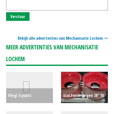
Verstuur
Bekijk alle advertenties van Mechanisatie Lochem
MEER ADVERTENTIES VAN MECHANISATIE
LOCHEM
Fliegl 3-punts
Stel Fendt velgen 28" 10
achterlader met
gaats
€475