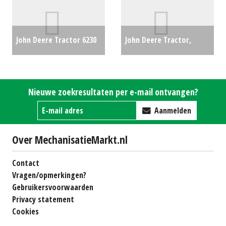
John Deere Tractor 6230
John Deere Tractor,
(RL) #27766
€0
compact 2032R (LH)
#26660
€0
Nieuwe zoekresultaten per e-mail ontvangen?
Aanmelden
Over MechanisatieMarkt.nl
Contact
Vragen/opmerkingen?
Gebruikersvoorwaarden
Privacy statement
Cookies