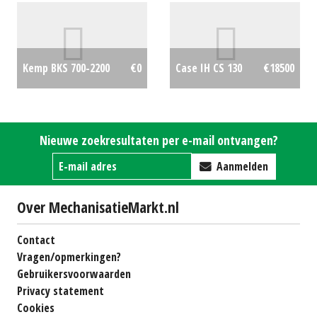
#692633
€0
Kemp BKS 700-2200
€0
Case IH CS 130
€18500
Nieuwe zoekresultaten per e-mail ontvangen?
Aanmelden
Over MechanisatieMarkt.nl
Contact
Vragen/opmerkingen?
Gebruikersvoorwaarden
Privacy statement
Cookies