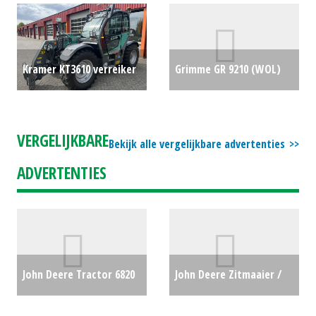
#75813
€2250
Kramer KT3610 verreiker
Grimme GR 9210 (WOL)
(DAA) #25647
€0
#694127
€0
VERGELIJKBARE
Bekijk alle vergelijkbare advertenties
ADVERTENTIES
John Deere Tractor 6820
John Deere Zitmaaier /
(MG) #25548
€0
tuintrekker X107 (LH)