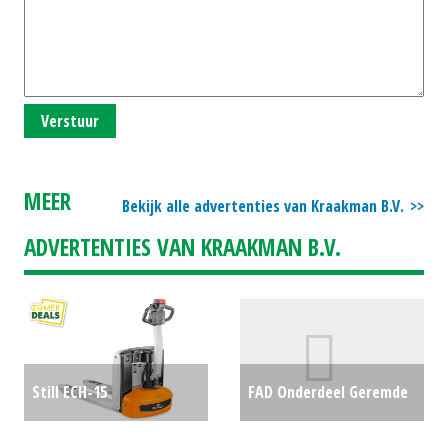
Verstuur
MEER
Bekijk alle advertenties van Kraakman B.V.
ADVERTENTIES VAN KRAAKMAN B.V.
Still ECH-15
FAD Onderdeel Geremde
Elect.pallettruck (HIL)
FAD as (ZOB) #19878
€850