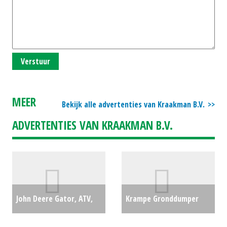
Verstuur
MEER
Bekijk alle advertenties van Kraakman B.V.
ADVERTENTIES VAN KRAAKMAN B.V.
John Deere Gator, ATV,
Krampe Gronddumper
XUV, Quad HPX815E
SK460 gronddumper (LH)