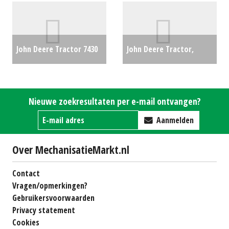
(HAE) #777333
€0
John Deere Tractor 7430
John Deere Tractor,
PREMIUM AQ TLS - 2785
compact 3046R (WD)
UUR!! (HA) #26831
€0
#47459
€0
Nieuwe zoekresultaten per e-mail ontvangen?
Aanmelden
Over MechanisatieMarkt.nl
Contact
Vragen/opmerkingen?
Gebruikersvoorwaarden
Privacy statement
Cookies