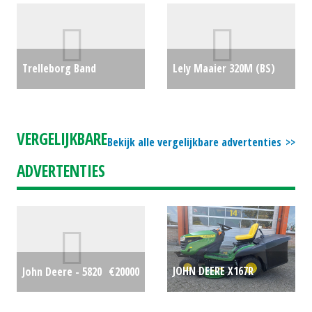
ACTIEMODEL (MM)
#692354
€0
#27424
€19999
Trelleborg Band
Lely Maaier 320M (BS)
540/65R24 TM800 banden
#27324
€0
(LH) #29204
€1500
VERGELIJKBARE
Bekijk alle vergelijkbare advertenties
ADVERTENTIES
JOHN DEERE X167R
John Deere - 5820
€20000
ZITMAAIER MY 2026