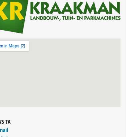
75 TA
mail