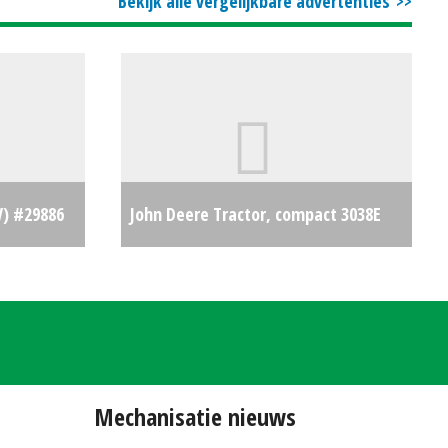
Bekijk alle vergelijkbare advertenties
V) #29886
John Deere Tractor, compact 3038E
€43500
(LIE) #27652
€25325
Mechanisatie nieuws