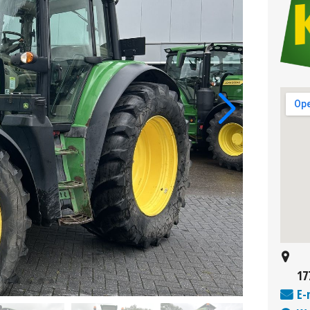
17
E-