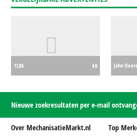
John Deere
TL80
€0
#90622
Nieuwe zoekresultaten per e-mail ontvan
Over MechanisatieMarkt.nl
Top Merk