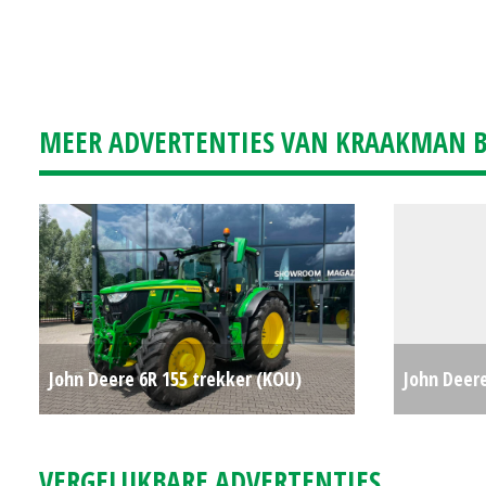
MEER ADVERTENTIES VAN KRAAKMAN B.
John Deere 6R 155 trekker (KOU)
John Deere
#780581
€134250
XUV865M (
VERGELIJKBARE ADVERTENTIES