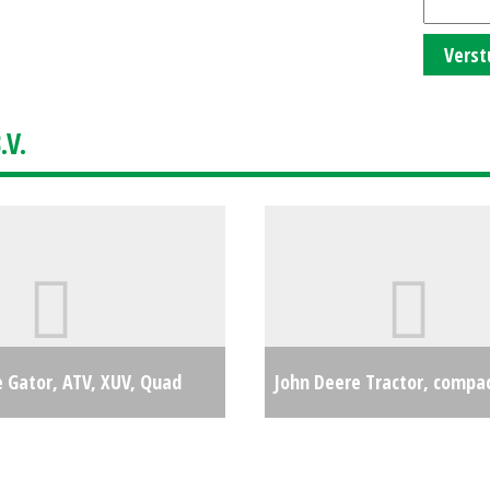
Verst
V.
 Gator, ATV, XUV, Quad
John Deere Tractor, compa
HG) #26442
€27149
(HG) #27384