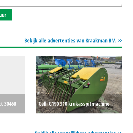
uur
Bekijk alle advertenties van Kraakman B.V.
ct 3046R
Celli G190 310 krukasspitmachine
€0
(MAA) #694418
€0