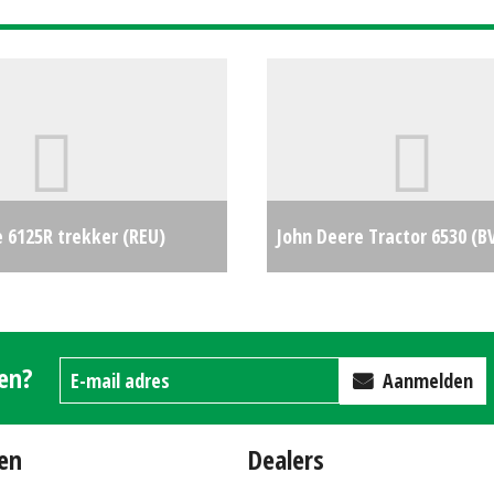
 6125R trekker (REU)
John Deere Tractor 6530 (B
€0
gen?
Aanmelden
en
Dealers