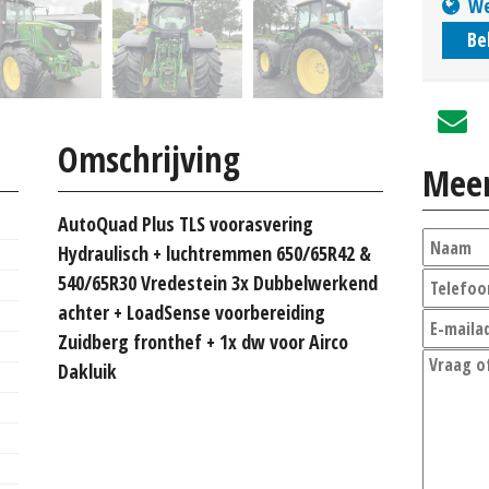
We
Be
Omschrijving
Meer
AutoQuad Plus TLS voorasvering
Hydraulisch + luchtremmen 650/65R42 &
540/65R30 Vredestein 3x Dubbelwerkend
achter + LoadSense voorbereiding
Zuidberg fronthef + 1x dw voor Airco
Dakluik