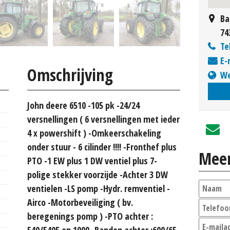
Ba
74
Te
E-
Omschrijving
We
John deere 6510 -105 pk -24/24
versnellingen ( 6 versnellingen met ieder
4 x powershift ) -Omkeerschakeling
onder stuur - 6 cilinder !!!! -Fronthef plus
Meer
PTO -1 EW plus 1 DW ventiel plus 7-
polige stekker voorzijde -Achter 3 DW
ventielen -LS pomp -Hydr. remventiel -
Airco -Motorbeveiliging ( bv.
beregenings pomp ) -PTO achter :
540/540E en 1000 -Banden achter :600/65