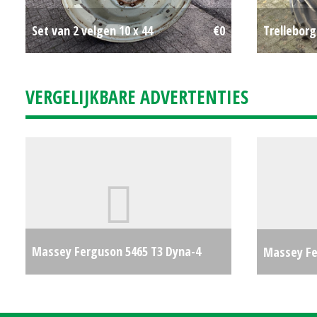
Set van 2 velgen 10 x 44
€0
Trellebor
VERGELIJKBARE ADVERTENTIES
Massey Ferguson 5465 T3 Dyna-4
Massey Fe
€37750