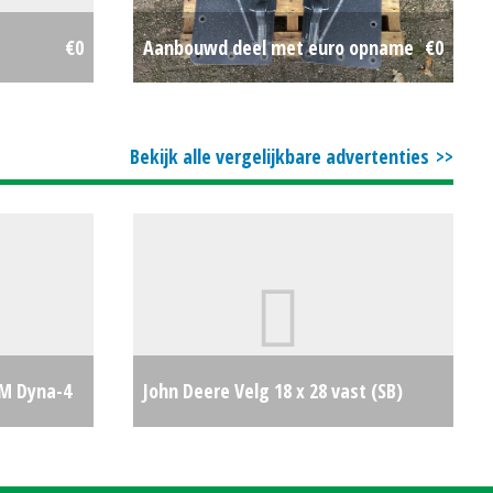
€0
Aanbouwd deel met euro opname
€0
Bekijk alle vergelijkbare advertenties
M Dyna-4
John Deere Velg 18 x 28 vast (SB)
€0
#21787
€400