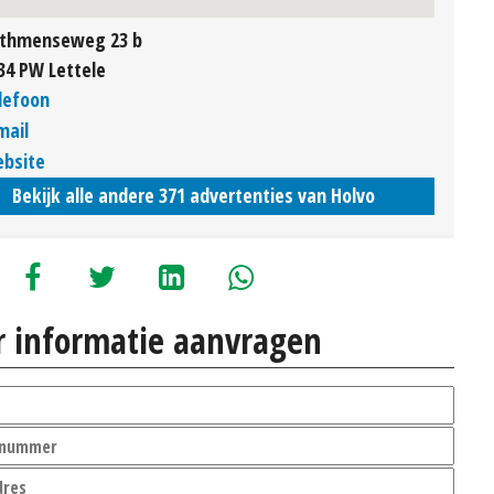
thmenseweg 23 b
34 PW Lettele
lefoon
mail
bsite
Bekijk alle andere 371 advertenties van Holvo
 informatie aanvragen