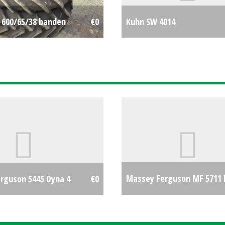
g 600/65/38 banden
€0
Kuhn SW 4014
Massey Ferguson MF 5711 
rguson 5445 Dyna 4
€0