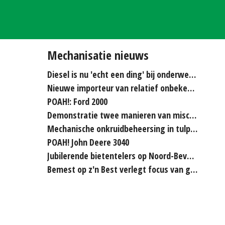
Mechanisatie nieuws
Diesel is nu 'echt een ding' bij onderwerken
Nieuwe importeur van relatief onbekende merken...
POAH!: Ford 2000
Demonstratie twee manieren van miscanthus hakselen
Mechanische onkruidbeheersing in tulpenteelt steeds...
POAH! John Deere 3040
Jubilerende bietentelers op Noord-Beveland rijden elkaar...
Bemest op z'n Best verlegt focus van grasland naar bouwland