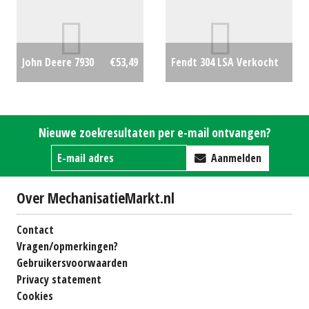
F310R FRONTMAAIER (LH)
#26242
€350
#27206
€25000
Fendt 304 LSA Verkocht
John Deere 7930
€53,49
€0
Nieuwe zoekresultaten per e-mail ontvangen?
Aanmelden
Over MechanisatieMarkt.nl
Contact
Vragen/opmerkingen?
Gebruikersvoorwaarden
Privacy statement
Cookies