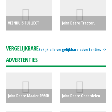
€9750
€44600
VEENHUIS FULLJECT
John Deere Tractor,
X1050P ZODE (LIE) #27465
compact 4049R (HG)
€54900
#20158
€34999
VERGELIJKBARE
Bekijk alle vergelijkbare advertenties
ADVERTENTIES
John Deere Maaier R950R
John Deere Onderdelen
VLINDERMAAIER MET
Onderdelen JD (MG)