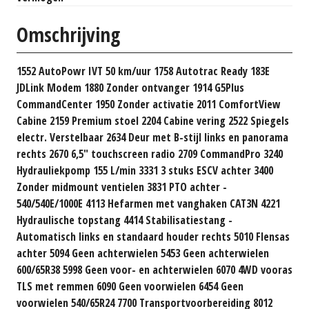
Omschrijving
1552 AutoPowr IVT 50 km/uur 1758 Autotrac Ready 183E
JDLink Modem 1880 Zonder ontvanger 1914 G5Plus
CommandCenter 1950 Zonder activatie 2011 ComfortView
Cabine 2159 Premium stoel 2204 Cabine vering 2522 Spiegels
electr. Verstelbaar 2634 Deur met B-stijl links en panorama
rechts 2670 6,5" touchscreen radio 2709 CommandPro 3240
Hydrauliekpomp 155 L/min 3331 3 stuks ESCV achter 3400
Zonder midmount ventielen 3831 PTO achter -
540/540E/1000E 4113 Hefarmen met vanghaken CAT3N 4221
Hydraulische topstang 4414 Stabilisatiestang -
Automatisch links en standaard houder rechts 5010 Flensas
achter 5094 Geen achterwielen 5453 Geen achterwielen
600/65R38 5998 Geen voor- en achterwielen 6070 4WD vooras
TLS met remmen 6090 Geen voorwielen 6454 Geen
voorwielen 540/65R24 7700 Transportvoorbereiding 8012