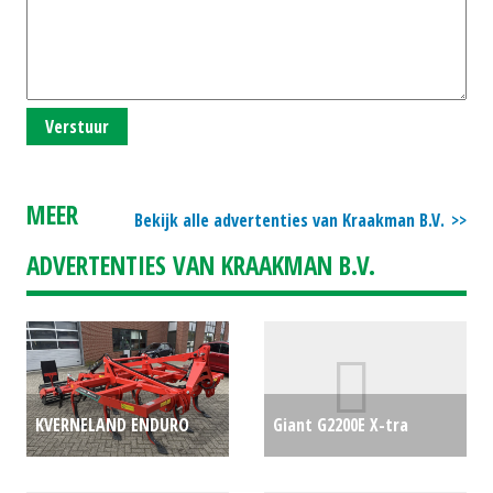
Verstuur
MEER
Bekijk alle advertenties van Kraakman B.V.
ADVERTENTIES VAN KRAAKMAN B.V.
KVERNELAND ENDURO
Giant G2200E X-tra
PRO 3000 (ETT) #24505
kniklader (KOU) #28172