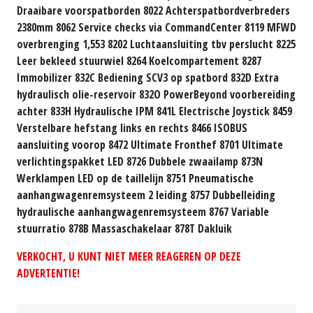
Draaibare voorspatborden 8022 Achterspatbordverbreders
2380mm 8062 Service checks via CommandCenter 8119 MFWD
overbrenging 1,553 8202 Luchtaansluiting tbv perslucht 8225
Leer bekleed stuurwiel 8264 Koelcompartement 8287
Immobilizer 832C Bediening SCV3 op spatbord 832D Extra
hydraulisch olie-reservoir 832O PowerBeyond voorbereiding
achter 833H Hydraulische IPM 841L Electrische Joystick 8459
Verstelbare hefstang links en rechts 8466 ISOBUS
aansluiting voorop 8472 Ultimate Fronthef 8701 Ultimate
verlichtingspakket LED 8726 Dubbele zwaailamp 873N
Werklampen LED op de taillelijn 8751 Pneumatische
aanhangwagenremsysteem 2 leiding 8757 Dubbelleiding
hydraulische aanhangwagenremsysteem 8767 Variable
stuurratio 878B Massaschakelaar 878T Dakluik
VERKOCHT, U KUNT NIET MEER REAGEREN OP DEZE
ADVERTENTIE!