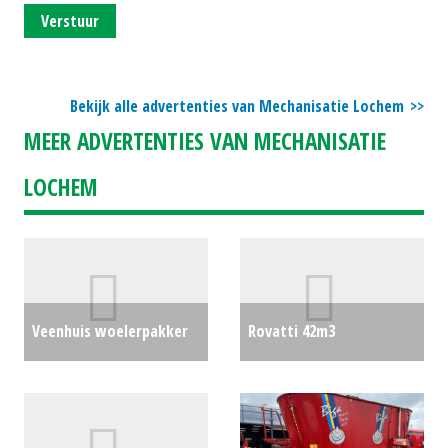
Verstuur
Bekijk alle advertenties van Mechanisatie Lochem
MEER ADVERTENTIES VAN MECHANISATIE
LOCHEM
Veenhuis woelerpakker
Rovatti 42m3
met verkruimelrol
€0
aftakaspomp
€0