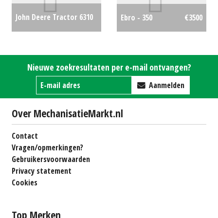
John Deere Tractor 6310
Ebro - 350
€3500
(WD) #30378
€0
Nieuwe zoekresultaten per e-mail ontvangen?
Aanmelden
Over MechanisatieMarkt.nl
Contact
Vragen/opmerkingen?
Gebruikersvoorwaarden
Privacy statement
Cookies
Top Merken