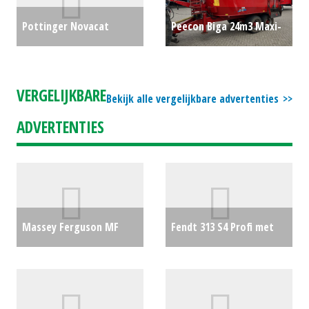
Pottinger Novacat
Peecon Biga 24m3 Maxi-
301AM ED PRO (Demo)
€0
Eco
€0
VERGELIJKBARE
Bekijk alle vergelijkbare advertenties
ADVERTENTIES
Massey Ferguson MF
Fendt 313 S4 Profi met
6713-S D6 EF
€0
Cargo 4x75 Compact
voorlader
€0