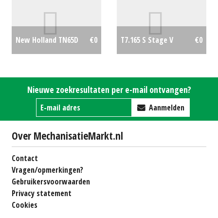
#694717
€0
New Holland TN65D
€0
T7.165 S Stage V
€0
Nieuwe zoekresultaten per e-mail ontvangen?
Aanmelden
Over MechanisatieMarkt.nl
Contact
Vragen/opmerkingen?
Gebruikersvoorwaarden
Privacy statement
Cookies