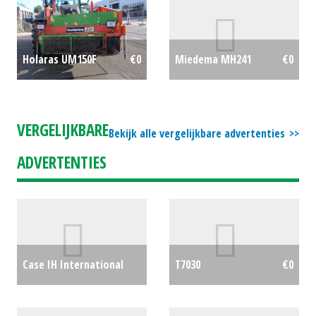
Holaras UM150F
€0
Miedema MH241
€0
VERGELIJKBARE
Bekijk alle vergelijkbare advertenties
ADVERTENTIES
Case IH International
T7030
€0
Tractor CVX 195 (BS)