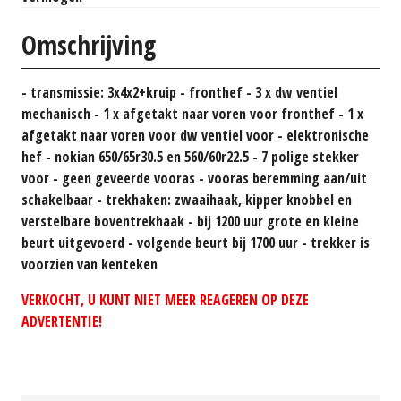
Omschrijving
- transmissie: 3x4x2+kruip - fronthef - 3 x dw ventiel
mechanisch - 1 x afgetakt naar voren voor fronthef - 1 x
afgetakt naar voren voor dw ventiel voor - elektronische
hef - nokian 650/65r30.5 en 560/60r22.5 - 7 polige stekker
voor - geen geveerde vooras - vooras beremming aan/uit
schakelbaar - trekhaken: zwaaihaak, kipper knobbel en
verstelbare boventrekhaak - bij 1200 uur grote en kleine
beurt uitgevoerd - volgende beurt bij 1700 uur - trekker is
voorzien van kenteken
VERKOCHT, U KUNT NIET MEER REAGEREN OP DEZE
ADVERTENTIE!