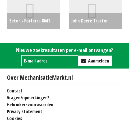
Zetor - Forterra 8641
John Deere Tractor
Turbo
€17750
6120M (MD) #692397
€0
Nieuwe zoekresultaten per e-mail ontvangen?
Aanmelden
Over MechanisatieMarkt.nl
Contact
Vragen/opmerkingen?
Gebruikersvoorwaarden
Privacy statement
Cookies