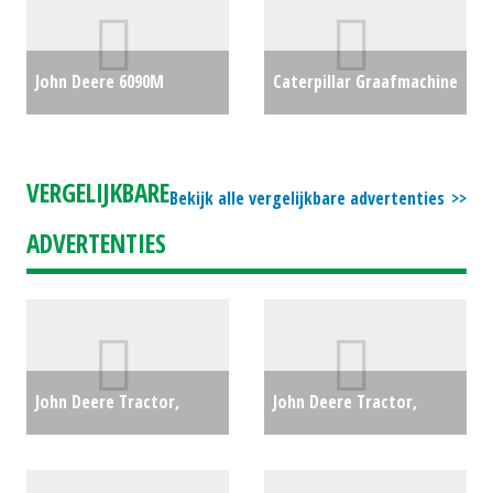
R43RS (HG) #20427
€0
John Deere 6090M
Caterpillar Graafmachine
trekker (HEN) #691710
€0
op rupsen 303E (ES)
#24562
€25000
VERGELIJKBARE
Bekijk alle vergelijkbare advertenties
ADVERTENTIES
John Deere Tractor,
John Deere Tractor,
compact 3038E (RL)
compact 3038E (WD)
#23469
€23000
#24162
€22200