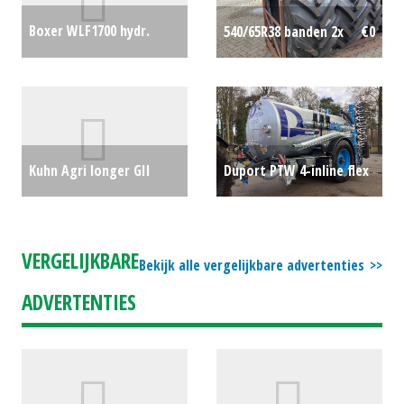
Boxer WLF1700 hydr.
540/65R38 banden 2x
€0
maaier
€0
Kuhn Agri longer GII
Duport PTW 4-inline flex
T4745 M
€0
16m3 mesttank
€0
VERGELIJKBARE
Bekijk alle vergelijkbare advertenties
ADVERTENTIES