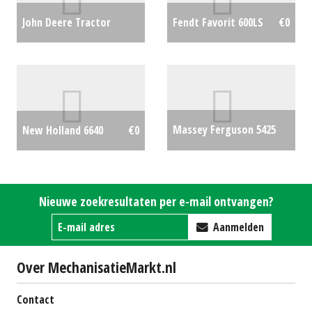
John Deere Tractor
Fendt Favorit 600LS
€0
6110M (SB) #25831
€0
Massey Ferguson 5425
New Holland 6640
€0
Dyna-4
€27500
Nieuwe zoekresultaten per e-mail ontvangen?
Aanmelden
Over MechanisatieMarkt.nl
Contact