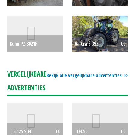
voor ploeg
€0
Kuhn PZ 3021F
Valtra S 353
€0
frontmaaier
€127500
VERGELIJKBARE
Bekijk alle vergelijkbare advertenties
ADVERTENTIES
T 6.125 S EC
€0
TD3.50
€0