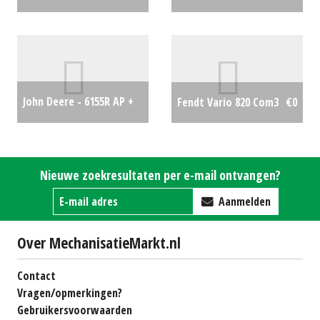
John Deere - 6155R AP +
Fendt Vario 820 Com3
€0
BOS HE8044-Fce-HD
€0
Nieuwe zoekresultaten per e-mail ontvangen?
Aanmelden
Over MechanisatieMarkt.nl
Contact
Vragen/opmerkingen?
Gebruikersvoorwaarden