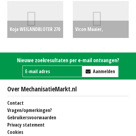
Koja WEILANDBLOTER 270
Vicon Maaier,
CM
€1250
frontmaaier 628 F (BS)
#29517
€3750
Nieuwe zoekresultaten per e-mail ontvangen?
Aanmelden
Over MechanisatieMarkt.nl
Contact
Vragen/opmerkingen?
Gebruikersvoorwaarden
Privacy statement
Cookies