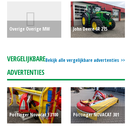
#275423
€0
#778668
€0
Overige Overige MW
John Deere 6R 215
manegebodemvlakker
trekker (LIE) #782579
€0
(LH) #22632
€0
VERGELIJKBARE
Bekijk alle vergelijkbare advertenties
ADVERTENTIES
Pottinger Novacat F3100
Pöttinger NOVACAT 301
(WOL) #697534
€0
CLASSIC
€0