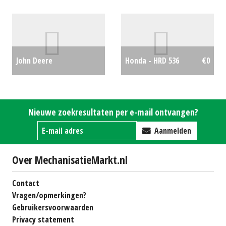
ZITMAAIER (MOL) #30587
ZITMAAIER (KOU) #31282
€4148
€6966
John Deere
Honda - HRD 536
€0
Professionele zitmaaier
/ tuintrekker X950R
Nieuwe zoekresultaten per e-mail ontvangen?
Hooglosser (HA) #24884
Aanmelden
€21750
Over MechanisatieMarkt.nl
Contact
Vragen/opmerkingen?
Gebruikersvoorwaarden
Privacy statement