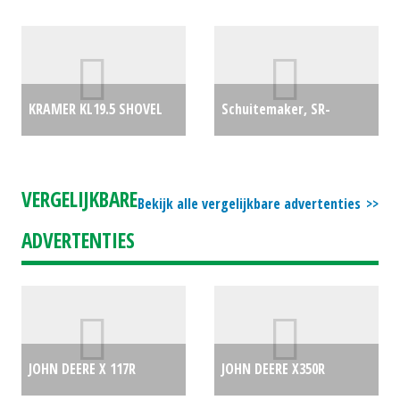
(RL) #25737
€0
Beregeningsinstallatie
Mixi 110-500 motor
zelfrijdend (ZND) #28076
KRAMER KL19.5 SHOVEL
Schuitemaker, SR-
€0
(WOL) #31082
€49500
Opraapwagen /
Silagewagen RAPIDE 6600
VERGELIJKBARE
Bekijk alle vergelijkbare advertenties
S (MG) #26225
€132500
ADVERTENTIES
JOHN DEERE X 117R
JOHN DEERE X350R