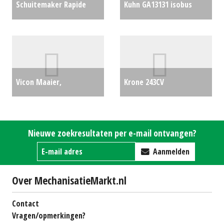
Schuitemaker Rapide
Kuhn GA13131 isobus
660s
€0
hark
€66500
Vicon Maaier,
Krone 243CV
frontmaaier EXTRA 332XF
achtermaaier
€0
(BS) #25244
€0
Nieuwe zoekresultaten per e-mail ontvangen?
Aanmelden
Over MechanisatieMarkt.nl
Contact
Vragen/opmerkingen?