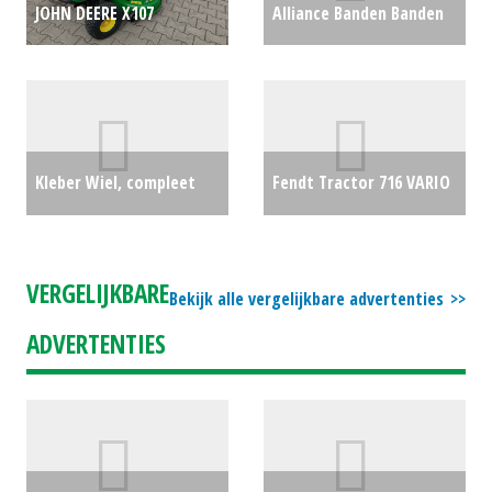
JOHN DEERE X107
Alliance Banden Banden
ZITMAAIER MY 2026
Alliance (EL) #23194
€500
(REU) #777371
€3395
Kleber Wiel, compleet
Fendt Tractor 716 VARIO
270/95 R38 (ZND) #20454
(RL) #30420
€0
€2850
VERGELIJKBARE
Bekijk alle vergelijkbare advertenties
ADVERTENTIES