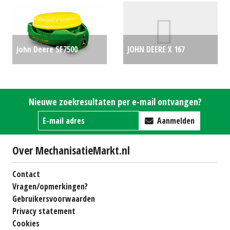
€700
John Deere SF7500
JOHN DEERE X 167
ontvanger incl. RTK
ZITMAAIER (MOL) #45391
permanent (STE) #778584
€5247
Nieuwe zoekresultaten per e-mail ontvangen?
€7650
Aanmelden
Over MechanisatieMarkt.nl
Contact
Vragen/opmerkingen?
Gebruikersvoorwaarden
Privacy statement
Cookies