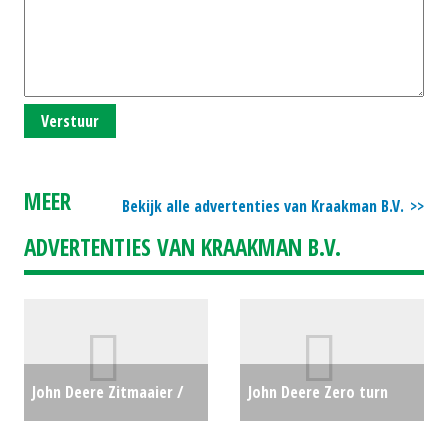
Verstuur
MEER
Bekijk alle advertenties van Kraakman B.V.
ADVERTENTIES VAN KRAAKMAN B.V.
John Deere Zitmaaier /
John Deere Zero turn
tuintrekker X117R (HG)
maaier Z315E Zeroturn