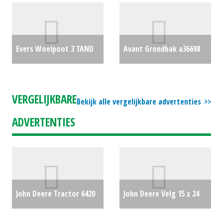
#692766
€3900
maaier (LIE) #692988
€0
Evers Woelpoot 3 TAND
Avant Grondbak a36698
(RL) #27295
€2250
130cm 300l (MD) #29292
€0
VERGELIJKBARE
Bekijk alle vergelijkbare advertenties
ADVERTENTIES
John Deere Tractor 6420
John Deere Velg 15 x 24
(WD) #23072
€0
verstelbaar (SB) #19405