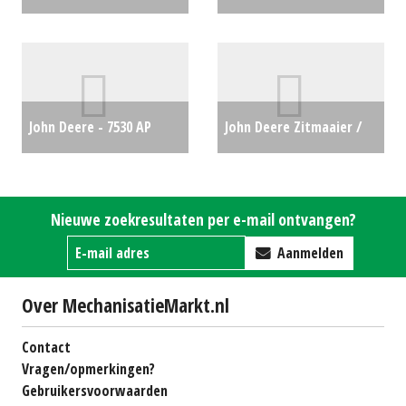
663R MSL (ZND) #29569
compact 4066R (HA)
€0
#274711
€0
John Deere - 7530 AP
John Deere Zitmaaier /
€29500
tuintrekker X107 (NT)
#25133
€2975
Nieuwe zoekresultaten per e-mail ontvangen?
Aanmelden
Over MechanisatieMarkt.nl
Contact
Vragen/opmerkingen?
Gebruikersvoorwaarden