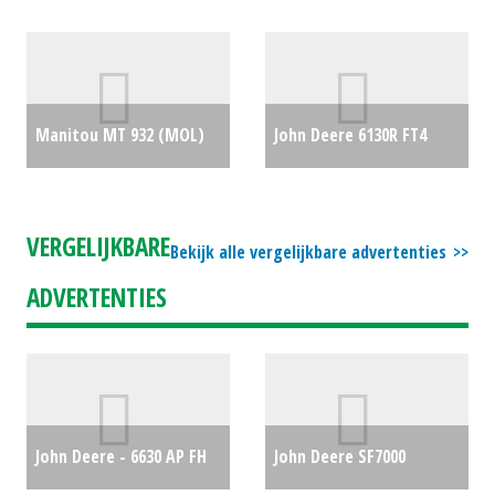
ZITMAAIER (HIL) #692704
140-480 (BV) #25179
€7500
€5247
Manitou MT 932 (MOL)
John Deere 6130R FT4
#108188
€38000
MY18 (EMA) #59505
€0
VERGELIJKBARE
Bekijk alle vergelijkbare advertenties
ADVERTENTIES
John Deere - 6630 AP FH
John Deere SF7000