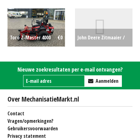
€29500
ontvanger incl. RTK
Permanent activatie
(HIL) #76636
€7650
John Deere Zitmaaier /
Toro Z-Master 4000
€0
tuintrekker X350R (LH)
#692955
€0
Nieuwe zoekresultaten per e-mail ontvangen?
Aanmelden
Over MechanisatieMarkt.nl
Contact
Vragen/opmerkingen?
Gebruikersvoorwaarden
Privacy statement