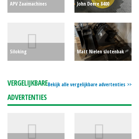
APV Zaaimachines
John Deere 8400
mechanisch pneumatisch
veldhakselaar (SMI)
PS800 (BV) #31063
€0
#697285
€0
Siloking
Matt Nielen slotenbak
Voermengwagen Selfline
(MID) #695176
€0
(WOL) #693259
€0
VERGELIJKBARE
Bekijk alle vergelijkbare advertenties
ADVERTENTIES