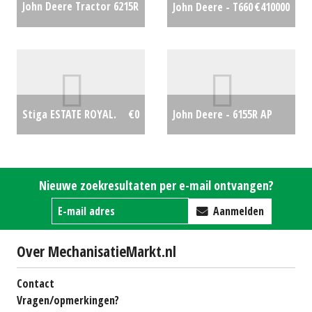
John Deere Tractor 6215R
John Deere - T660
€410000
(RL) #23014
€0
John Deere - 6155R AP
Stiga ESTATE ROYAL.
€0
€124000
Nieuwe zoekresultaten per e-mail ontvangen?
Aanmelden
Over MechanisatieMarkt.nl
Contact
Vragen/opmerkingen?