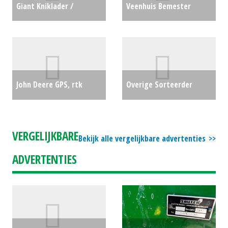
Giant Kniklader /
Veenhuis Bemester
Minishovel G2300 (SB)
ECOJECT 6.08 (BS) #23752
#401827
€0
€22000
John Deere GPS, rtk
Overige Sorteerder
mobile radio RTK 869MHZ
Pieter Goetheer 06-
(MG) #27084
€0
24109995 (SB) #30559
€0
VERGELIJKBARE
Bekijk alle vergelijkbare advertenties
ADVERTENTIES