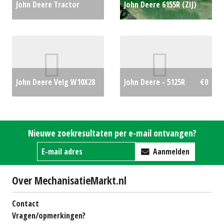
John Deere Tractor
John Deere 6155R (ZIJ)
5080GV (WD) #27304
€0
#705387
€0
John Deere Velg W10X28
John Deere - 5125R
€0
(MG) #25873
€200
Nieuwe zoekresultaten per e-mail ontvangen?
Aanmelden
Over MechanisatieMarkt.nl
Contact
Vragen/opmerkingen?