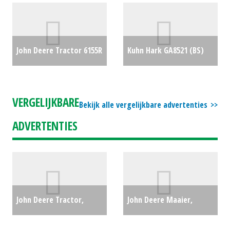
#781579
€0
F5 (HA) #27237
€0
John Deere Tractor 6155R
Kuhn Hark GA8521 (BS)
Premium AP 50 GPS (NT)
#30725
€9950
#18292
€0
VERGELIJKBARE
Bekijk alle vergelijkbare advertenties
ADVERTENTIES
John Deere Tractor,
John Deere Maaier,
compact 4066R (HG)
kooimaaier 1905 (WD)