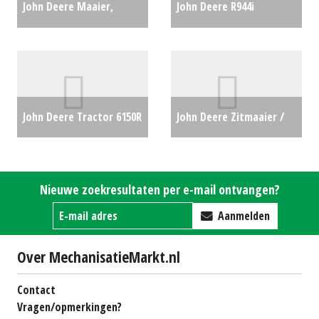
John Deere Maaier,
John Deere R944i
golfmaaier 9009a
getrokken veldspuit
TERRAINCUT
(LIE) #86909
€0
ROUGHMAAIER (DEMO)
John Deere Tractor 6150R
John Deere Zitmaaier /
(WD) #21334
€0
AP50 GPS (NT) #26931
€0
tuintrekker X127 (LH)
#692682
€0
Nieuwe zoekresultaten per e-mail ontvangen?
Aanmelden
Over MechanisatieMarkt.nl
Contact
Vragen/opmerkingen?