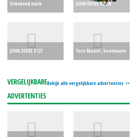
Onbekend merk
JOHN DEERE X350R
Kniklader / Minishovel
ZITMAAIER 42" (SOM)
Hytec ZL20F (BV) #25405
#692146
€7054
€0
JOHN DEERE X127
Toro Maaier, kooimaaier
ZITMAAIER (SOM)
Reelmaster 6700D (LH)
#692298
€3950
#24636
€0
VERGELIJKBARE
Bekijk alle vergelijkbare advertenties
ADVERTENTIES