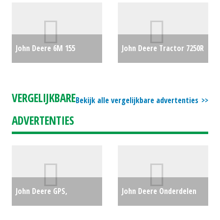
#693012
€0
John Deere 6M 155
John Deere Tractor 7250R
trekker (ETT) #693692
€0
TREKKER (RL) #25329
€64000
VERGELIJKBARE
Bekijk alle vergelijkbare advertenties
ADVERTENTIES
John Deere GPS,
John Deere Onderdelen
controller (ZOB) #26268
Onderdelen JD (MG)