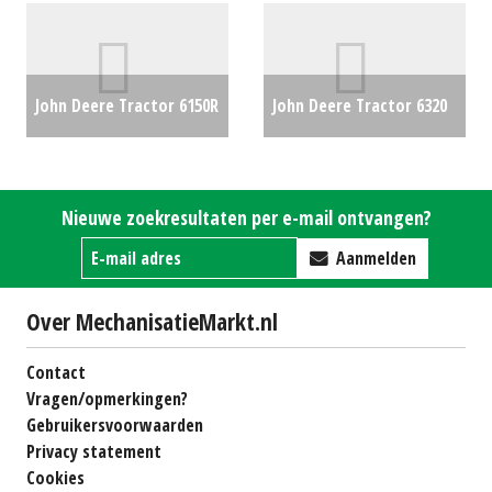
€0
#25876
€450
John Deere Tractor 6150R
John Deere Tractor 6320
(BV) #24006
€0
(BV) #23987
€27500
Nieuwe zoekresultaten per e-mail ontvangen?
Aanmelden
Over MechanisatieMarkt.nl
Contact
Vragen/opmerkingen?
Gebruikersvoorwaarden
Privacy statement
Cookies