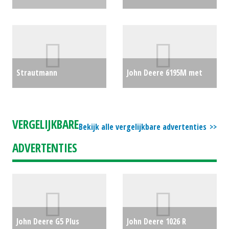
achtermaaier (BEN)
maaier Z994R (HIL)
#778446
€0
#30902
€22880
Strautmann
John Deere 6195M met
Kuilhapper/pelikaanhapper
fronthef pto (HAE)
HX4 (ZOB) #20190
€3000
#693828
€0
VERGELIJKBARE
Bekijk alle vergelijkbare advertenties
ADVERTENTIES
John Deere G5 Plus
John Deere 1026 R