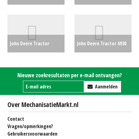
Display (MAA) #775807
€0
compact traktor
€10500
John Deere Tractor
John Deere Tractor 6930
6100M (LH) #152569
€0
met bos maaiarm (LH)
#29413
€0
Nieuwe zoekresultaten per e-mail ontvangen?
Aanmelden
Over MechanisatieMarkt.nl
Contact
Vragen/opmerkingen?
Gebruikersvoorwaarden