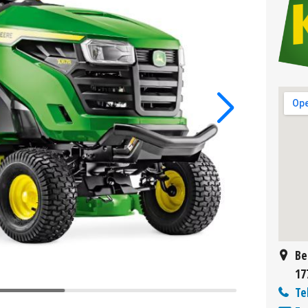
Be
17
Te