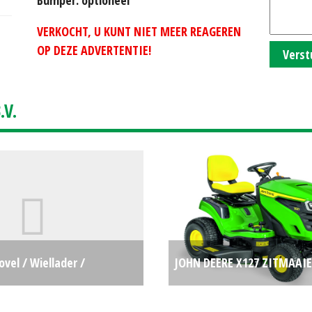
VERKOCHT, U KUNT NIET MEER REAGEREN
OP DEZE ADVERTENTIE!
Verst
V.
vel / Wiellader /
JOHN DEERE X127 ZITMAAI
/ Tele-shovel KL43.8 40
(HAE) #781519