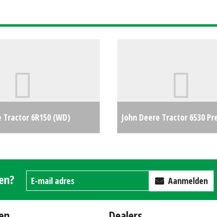
 #26768
€0
e Tractor 6R150 (WD)
John Deere Tractor 6530 P
€0
(KK) #21922
gen?
Aanmelden
en
Dealers