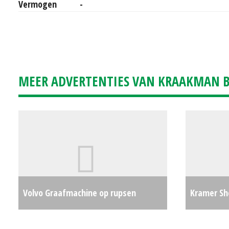
Vermogen
-
MEER ADVERTENTIES VAN KRAAKMAN B.
Volvo Graafmachine op rupsen
Kramer Sho
ECR35D (EL) #24021
€0
Laadschop 