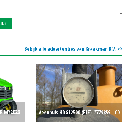
uur
Bekijk alle advertenties van Kraakman B.V.
ER MY2026
Veenhuis HDG12500 (BIE) #779859
€0
€0