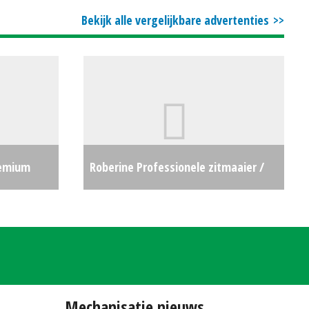
Bekijk alle vergelijkbare advertenties
remium
Roberine Professionele zitmaaier /
€31500
tuintrekker R5 DEMO (ZOB) #27236
€0
Mechanisatie nieuws