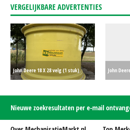
VERGELIJKBARE ADVERTENTIES
km/h (WD)
John Deere 18 X 28 velg (1 stuk)
John Deer
(SOM) #779584
€0
#30614
Nieuwe zoekresultaten per e-mail ontvan
Over MechanisatieMarkt.nl
Top Merk