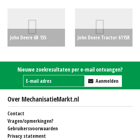
scherm 4640 Display
60RD MAAIDEK (LIE)
(ZOB) #25954
€0
#780865
€0
John Deere 6R 155
John Deere Tractor 6115R
trekker (BIE) #778054
€0
(MD) #21911
€0
Nieuwe zoekresultaten per e-mail ontvangen?
Aanmelden
Over MechanisatieMarkt.nl
Contact
Vragen/opmerkingen?
Gebruikersvoorwaarden
Privacy statement