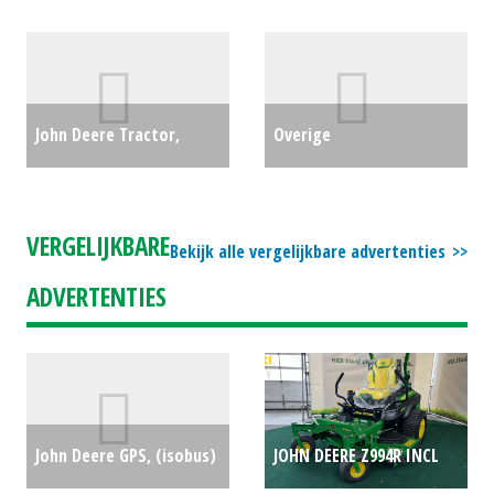
Beregeningsinstallatie
(ZND) #64707
€0
VR5 120-400 REGENHASPEL
(RL) #26817
€0
John Deere Tractor,
Overige
compact 3038E (WD)
Kuilhapper/pelikaanhapper
#24163
€22200
Overig (BS) #688863
€0
VERGELIJKBARE
Bekijk alle vergelijkbare advertenties
ADVERTENTIES
John Deere GPS, (isobus)
JOHN DEERE Z994R INCL