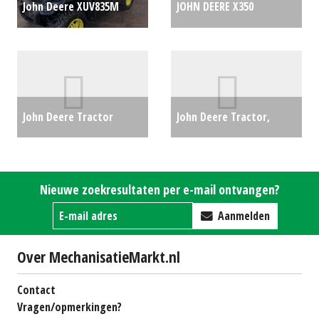
John Deere XUV835M
JOHN DEERE X350
(LIE) #27875
€28900
ZITMAAIER (SOM)
#692329
€5313
John Deere Tractor
John Deere Tractor,
5100M (BS) #25440
€0
compact 1026R (HA)
#27980
€14500
Nieuwe zoekresultaten per e-mail ontvangen?
Aanmelden
Over MechanisatieMarkt.nl
Contact
Vragen/opmerkingen?