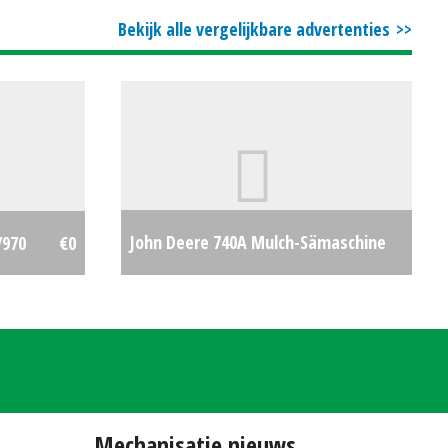
Bekijk alle vergelijkbare advertenties
John Deere 740A Mulch-Sämaschine
7970
€0
8,00m
€17,85
Mechanisatie nieuws