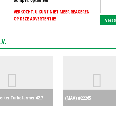
VERKOCHT, U KUNT NIET MEER REAGEREN
OP DEZE ADVERTENTIE!
Verst
V.
eiker Turbofarmer 42.7
(MAA) #22265
(RL) #690177
€0