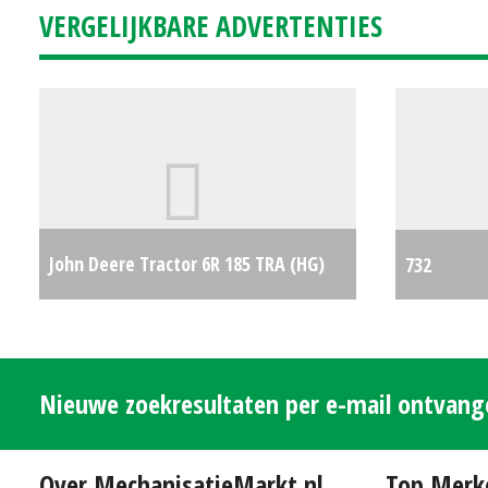
VERGELIJKBARE ADVERTENTIES
John Deere Tractor 6R 185 TRA (HG)
732
#28718
€0
Nieuwe zoekresultaten per e-mail ontvan
Over MechanisatieMarkt.nl
Top Merk