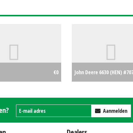
€0
John Deere 6630 (HEN) #70
gen?
Aanmelden
en
Dealers