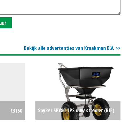
uur
Bekijk alle advertenties van Kraakman B.V.
Spyker SPY80-1PS duw strooier (BIE)
€3150
#31599
€0