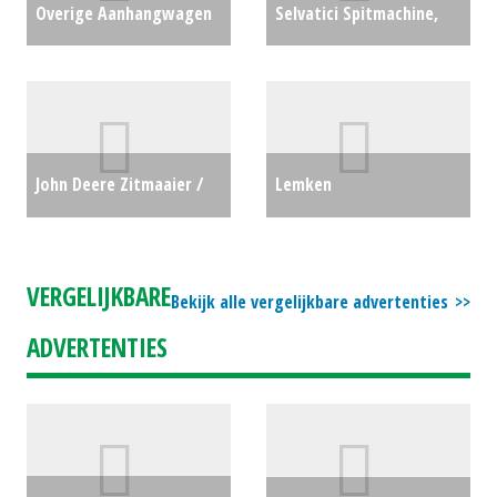
Overige Aanhangwagen
Selvatici Spitmachine,
SWW400 - 622R (LH)
krukas VS 3012 (ZND)
#22450
€0
#688331
€4500
John Deere Zitmaaier /
Lemken
tuintrekker X167R (MG)
Zaaibedvoorbereider
#692963
€0
Zirkon 8 (SO) #689937
€0
VERGELIJKBARE
Bekijk alle vergelijkbare advertenties
ADVERTENTIES