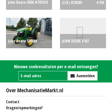
John Deere 6506 #707612
(LIE) #29265
€150
€0
John Deere 5090M
JOHN DEERE X107
trekker 2WD (BEN)
ZITMAAIER (SOM)
#703457
€42350
#688719
€3289
Nieuwe zoekresultaten per e-mail ontvangen?
Aanmelden
Over MechanisatieMarkt.nl
Contact
Vragen/opmerkingen?