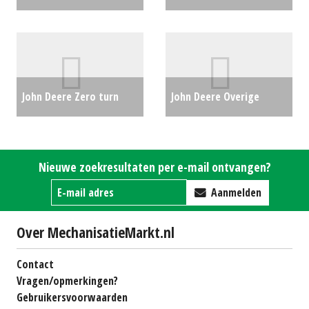
(BV) #21531
€84800
compact 3038E (HG)
#26857
€0
John Deere Zero turn
John Deere Overige
maaier Z997R (LH) #24242
Dieseltank 6125R (SB)
€0
#25039
€750
Nieuwe zoekresultaten per e-mail ontvangen?
Aanmelden
Over MechanisatieMarkt.nl
Contact
Vragen/opmerkingen?
Gebruikersvoorwaarden