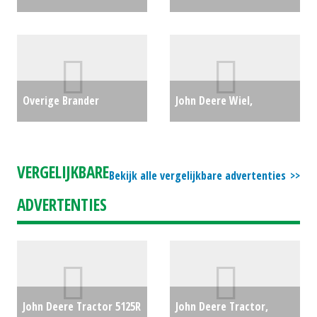
/ bandenapparaat
Overig (SB) #690522
€0
Wielenwissel kar (WD)
#28548
€750
Overige Brander
John Deere Wiel,
thermHIT 75 (HG) #26434
compleet 20B x 42 8
€0
gaats verstelbaar (NT)
VERGELIJKBARE
Bekijk alle vergelijkbare advertenties
#28443
€1200
ADVERTENTIES
John Deere Tractor 5125R
John Deere Tractor,