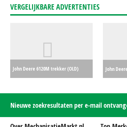
VERGELIJKBARE ADVERTENTIES
John Deere 6120M trekker (OLD)
John Deer
#779850
€83500
Nieuwe zoekresultaten per e-mail ontvan
Over MechanisatieMarkt.nl
Top Merk