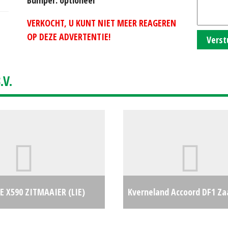
VERKOCHT, U KUNT NIET MEER REAGEREN
OP DEZE ADVERTENTIE!
Verst
V.
E X590 ZITMAAIER (LIE)
Kverneland Accoord DF1 Za
€8950
(MAA) #280409