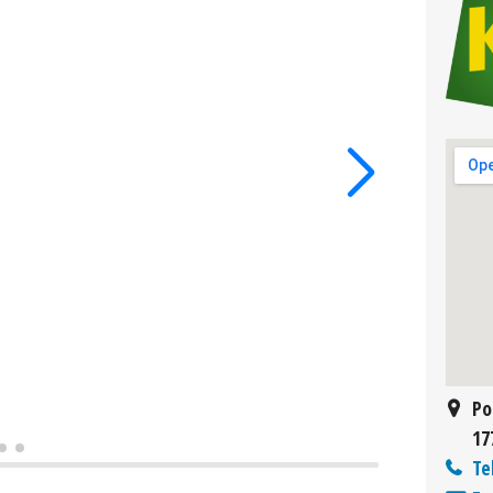
Po
17
Te