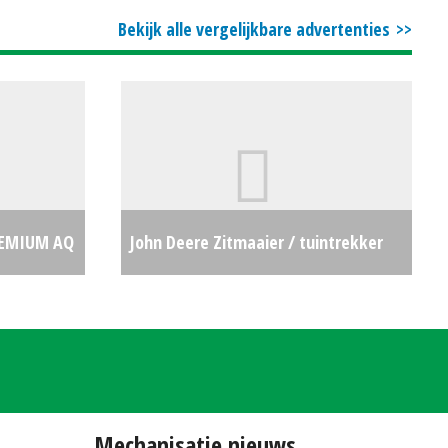
Bekijk alle vergelijkbare advertenties
PREMIUM AQ
John Deere Zitmaaier / tuintrekker
1
€0
X350 (LH) #692274
€0
Mechanisatie nieuws