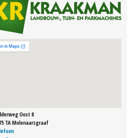
lderweg Oost 8
75 TA Molenaarsgraaf
lefoon