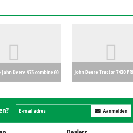
John Deere Tractor 7430 
e John Deere 975 combine
€0
TLS - 2785 UUR!! (HA) #2683
gen?
Aanmelden
en
Dealers