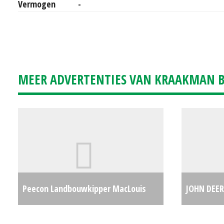
Vermogen
-
MEER ADVERTENTIES VAN KRAAKMAN B.
Peecon Landbouwkipper MacLouis
JOHN DEER
18000 (NT) #29495
€0
#692969