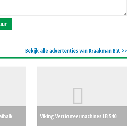
uur
Bekijk alle advertenties van Kraakman B.V.
aibalk
Viking Verticuteermachines LB 540
€7000
(MG) #23904
€0