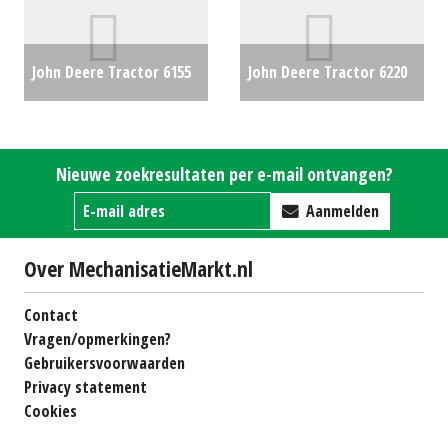
John Deere Tractor 6155
John Deere Tractor 6220
R (KK) #26289
€99500
(RL) #27280
€0
Nieuwe zoekresultaten per e-mail ontvangen?
Aanmelden
Over MechanisatieMarkt.nl
Contact
Vragen/opmerkingen?
Gebruikersvoorwaarden
Privacy statement
Cookies