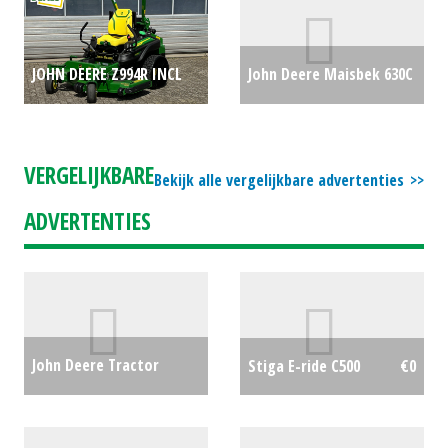
JOHN DEERE Z994R INCL
John Deere Maisbek 630C
60RD MAAIDEK (BIE)
(LH) #28870
€0
#156968
€22695
VERGELIJKBARE
Bekijk alle vergelijkbare advertenties
ADVERTENTIES
John Deere Tractor
Stiga E-ride C500
€0
6120M CAB (WD) #27395
€0