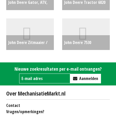
John Deere Gator, ATV,
John Deere Tractor 6820
XUV, Quad HPX 815 GATOR
(MG) #25548
€0
(LH) #20931
€16950
John Deere Zitmaaier /
John Deere 7530
tuintrekker X350 (LH)
Tvillinghjul
€16,5
#692275
€0
Nieuwe zoekresultaten per e-mail ontvangen?
Aanmelden
Over MechanisatieMarkt.nl
Contact
Vragen/opmerkingen?