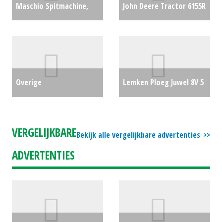
Maschio Spitmachine,
John Deere Tractor 6155R
krukas Spitfrees
Premium AutoPowr 50K
combinatie (MM) #23909
(SB) #23593
€0
€0
Overige
Lemken Ploeg Juwel 8V 5
Houtversnipperaar /
schaar (NT) #23926
€0
hakselaar Overige
VERGELIJKBARE
Bekijk alle vergelijkbare advertenties
versnipperaars (MID)
ADVERTENTIES
#694502
€0