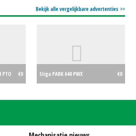
€0
Bekijk alle vergelijkbare advertenties
H PTO
€0
Stiga PARK 640 PWX
€0
Mechanisatie nieuws