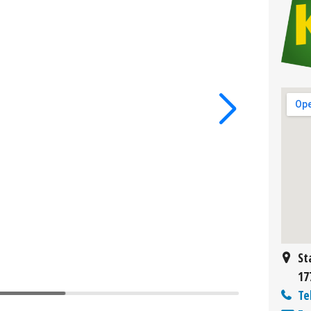
St
17
Te