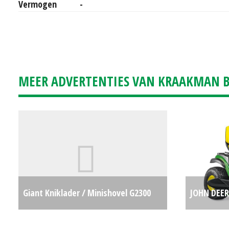
Vermogen
-
MEER ADVERTENTIES VAN KRAAKMAN B.
Giant Kniklader / Minishovel G2300
JOHN DEER
(LH) #91489
€0
(LIE) #781