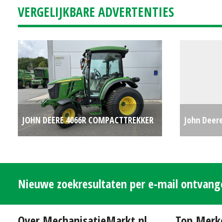
VERGELIJKBARE ADVERTENTIES
JOHN DEERE 4066R COMPACTTREKKER
John Deer
(EMT) #781277
€0
(DAA) #69
Nieuwe zoekresultaten per e-mail ontvan
Over MechanisatieMarkt.nl
Top Merk