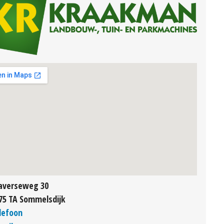
averseweg 30
75 TA Sommelsdijk
lefoon