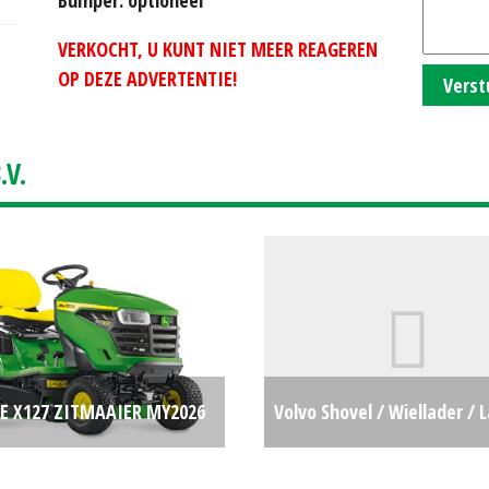
VERKOCHT, U KUNT NIET MEER REAGEREN
OP DEZE ADVERTENTIE!
Verst
V.
E X127 ZITMAAIER MY2026
Volvo Shovel / Wiellader /
517
€0
/ Tele-shovel L45F-TP/S (