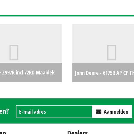
e Z997R incl 72RD Maaidek
John Deere - 6175R AP CP F
0365
€0
gen?
Aanmelden
en
Dealers