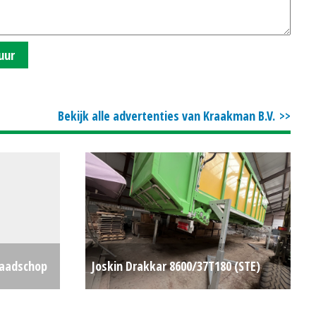
uur
Bekijk alle advertenties van Kraakman B.V.
 Laadschop
Joskin Drakkar 8600/37T180 (STE)
MM) #29737
#781464
€0