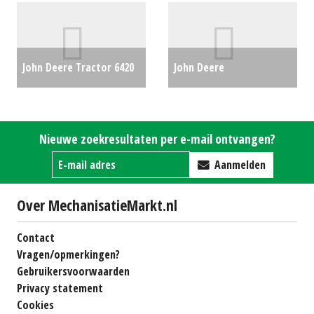
#17265
€67500
John Deere Tractor 6420
John Deere
S (BV) #22272
€24500
Professionele zitmaaier
/ tuintrekker X950R (HG)
Nieuwe zoekresultaten per e-mail ontvangen?
#22173
€16990
Aanmelden
Over MechanisatieMarkt.nl
Contact
Vragen/opmerkingen?
Gebruikersvoorwaarden
Privacy statement
Cookies