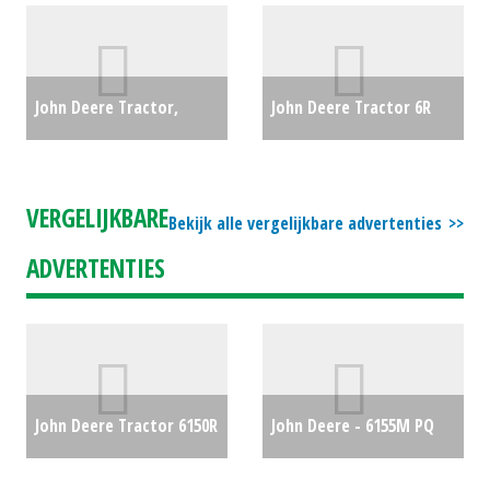
€0
Mixi 125-340 motor
(ZND) #28107
€0
John Deere Tractor,
John Deere Tractor 6R
compact 3038E (WD)
215 (SO) #688692
€0
#24162
€22200
VERGELIJKBARE
Bekijk alle vergelijkbare advertenties
ADVERTENTIES
John Deere Tractor 6150R
John Deere - 6155M PQ
Premium DD40 (MD)
lucht
€87500