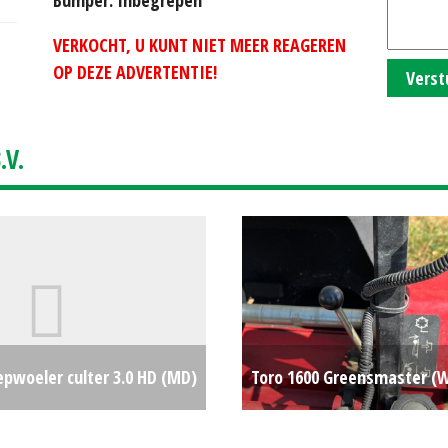
VERKOCHT, U KUNT NIET MEER REAGEREN
OP DEZE ADVERTENTIE!
Verst
V.
pwoeler culter 3.0 HD (MD)
Toro 1600 Greensmaster (
€0
#777495