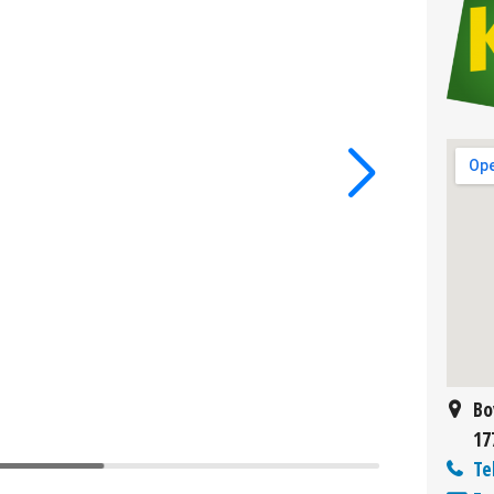
Bo
17
Te