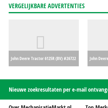
VERGELIJKBARE ADVERTENTIES
John Deere Tractor 6125R (BV) #26722
John Deere
€0
ATU300, 4
Nieuwe zoekresultaten per e-mail ontvan
Over MechanisatieMarkt.nl
Top Merk