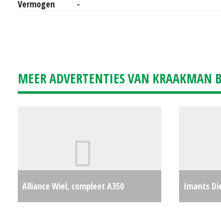
Vermogen
-
MEER ADVERTENTIES VAN KRAAKMAN B.
Alliance Wiel, compleet A350
Imants Die
210/95R32 (NT) #26498
€0
#25050