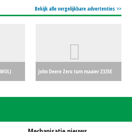
Bekijk alle vergelijkbare advertenties
 (WOL)
John Deere Zero turn maaier Z335E
€0
(KK) #25693
€4825
Mechanisatie nieuws