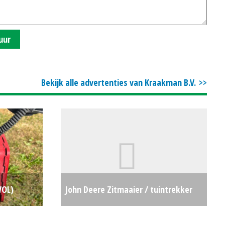
uur
Bekijk alle advertenties van Kraakman B.V.
WOL)
John Deere Zitmaaier / tuintrekker
€0
X950R (HG) #694588
€0