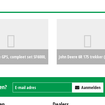
 GPS, compleet set SF6000,
John Deere 6R 175 trekker
640 (ZOB) #26305
€0
#164810
gen?
Aanmelden
en
Dealers