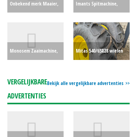
Onbekend merk Maaier,
Imants Spitmachine,
klepelmaaier Spragelse
roterend 47 SP300 DRH
GM130 HD (LH) #23903
spitmachine (RL) #694677
€6000
€12000
Monosem Zaaimachine,
Mitas 540/65R28 wielen
pneumatisch MS-A
(MAA) #779672
€0
UIENZAAIMACHINE (MD)
VERGELIJKBARE
Bekijk alle vergelijkbare advertenties
#179528
€0
ADVERTENTIES