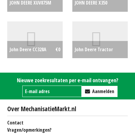
JOHN DEERE XUV875M
JOHN DEERE X350
GATOR (MOL) #692531
€0
ZITMAAIER (SOM)
#692329
€5313
John Deere Tractor
John Deere CC328A
€0
6175M (WD) #21163
€0
Nieuwe zoekresultaten per e-mail ontvangen?
Aanmelden
Over MechanisatieMarkt.nl
Contact
Vragen/opmerkingen?