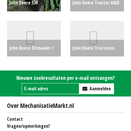
John Deere 530
John Deere Tractor 6420
achtermaaier (WOL)
(WD) #23072
€0
#176919
€0
John Deere Zitmaaier /
John Deere Tractoren
tuintrekker Z545R (NT)
3039R (MM) #28082
€0
#28760
€9231
Nieuwe zoekresultaten per e-mail ontvangen?
Aanmelden
Over MechanisatieMarkt.nl
Contact
Vragen/opmerkingen?