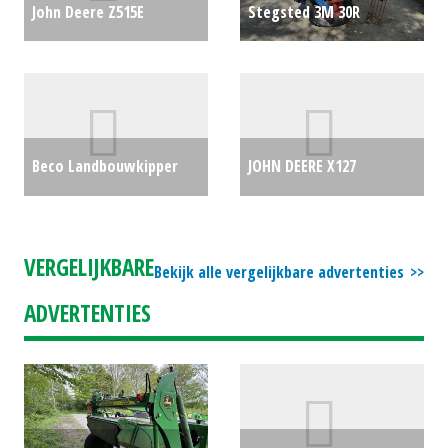
John Deere Z515E
Stegsted 3M 30R
ZEROTURN 48" (WOL)
zaaimachines (BIE)
#692155
€7123
#776391
€0
Beco Landbouwkipper
JOHN DEERE X127
maxxim 240xl (MD)
ZITMAAIER (ZAN)
#23554
€0
#692294
€3950
VERGELIJKBARE
Bekijk alle vergelijkbare advertenties
ADVERTENTIES