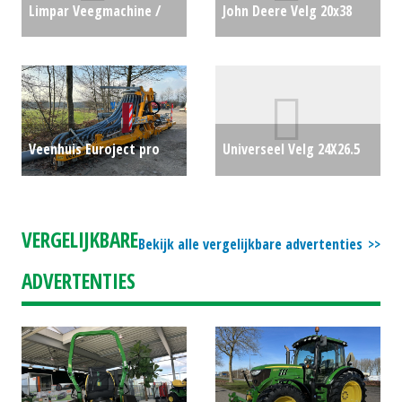
Limpar Veegmachine /
John Deere Velg 20x38
Borstel / Bezem Limpar
verstelbaar (SB) #22846
84 Pro Veegmachine (HG)
€1100
#26473
€999
Veenhuis Euroject pro
Universeel Velg 24X26.5
7.88 bemester (BRU)
(MG) #26241
€400
#750283
€0
VERGELIJKBARE
Bekijk alle vergelijkbare advertenties
ADVERTENTIES