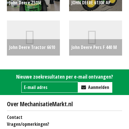
John Deere Z515E
JOHN DEERE 6130R AP
ZEROTURN 48" (HEN)
(DRO) #704753
€0
#692998
€0
John Deere Tractor 6610
John Deere Pers F 440 M
(BV) #24881
€27000
(MD) #24557
€17250
Nieuwe zoekresultaten per e-mail ontvangen?
Aanmelden
Over MechanisatieMarkt.nl
Contact
Vragen/opmerkingen?