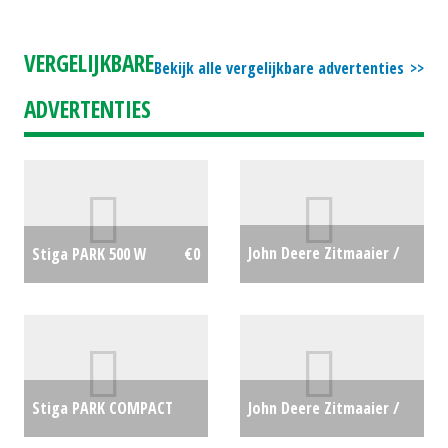
VERGELIJKBARE
Bekijk alle vergelijkbare advertenties
ADVERTENTIES
John Deere Zitmaaier /
Stiga PARK 500 W
€0
tuintrekker X107 (LH)
#433240
€3289
Stiga PARK COMPACT
John Deere Zitmaaier /