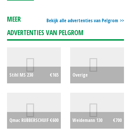
MEER
Bekijk alle advertenties van Pelgrom
ADVERTENTIES VAN PELGROM
Overige
Stihl MS 230
€165
terreinbeheermachines
€0
Qmac RUBBERSCHUIF
€600
Weidemann 130
€700