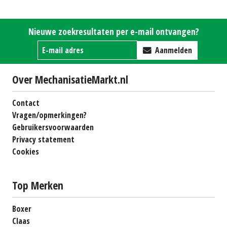
HST.
€0
tuintrekker X107 (SB)
#25309
€0
Nieuwe zoekresultaten per e-mail ontvangen?
Aanmelden
Over MechanisatieMarkt.nl
Contact
Vragen/opmerkingen?
Gebruikersvoorwaarden
Privacy statement
Cookies
Top Merken
Boxer
Claas