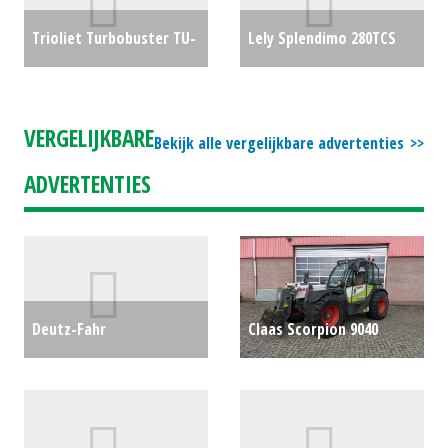
Trioliet Turbobuster TU-
Lely Splendimo 280TCS
170
€0
maaier
€0
VERGELIJKBARE
Bekijk alle vergelijkbare advertenties
ADVERTENTIES
Deutz-Fahr
Claas Scorpion 9040
CONDIMASTER 6821
€2750
verreiker (HAE) #779766
€0