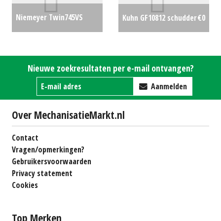
Niemeyer Twin745VS
Kuhn GF10812 schudder
€0
dubbele hark
€0
Nieuwe zoekresultaten per e-mail ontvangen?
Aanmelden
Over MechanisatieMarkt.nl
Contact
Vragen/opmerkingen?
Gebruikersvoorwaarden
Privacy statement
Cookies
Top Merken