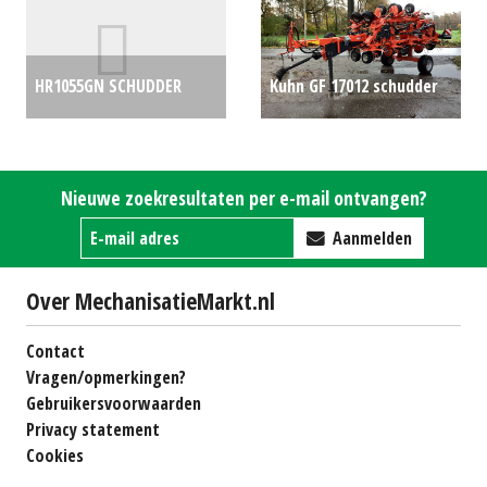
HR1055GN SCHUDDER
Kuhn GF 17012 schudder
€7500
€34000
Nieuwe zoekresultaten per e-mail ontvangen?
Aanmelden
Over MechanisatieMarkt.nl
Contact
Vragen/opmerkingen?
Gebruikersvoorwaarden
Privacy statement
Cookies