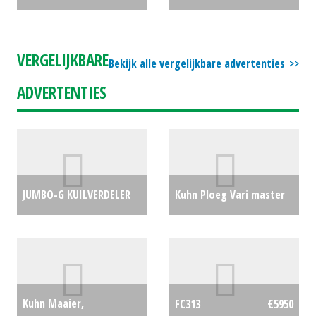
MESTVERSPREIDER
€0
Euro
€450
VERGELIJKBARE
Bekijk alle vergelijkbare advertenties
ADVERTENTIES
JUMBO-G KUILVERDELER
Kuhn Ploeg Vari master
€0
122 (BV) #24990
€0
Kuhn Maaier,
FC313
€5950