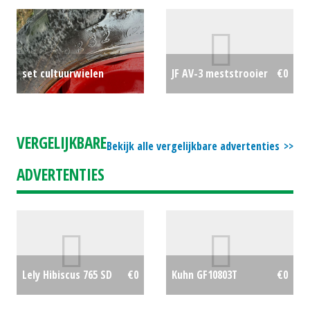
set cultuurwielen
JF AV-3 meststrooier
€0
Alliance 270/95x32
€0
VERGELIJKBARE
Bekijk alle vergelijkbare advertenties
ADVERTENTIES
Lely Hibiscus 765 SD
€0
Kuhn GF10803T
€0