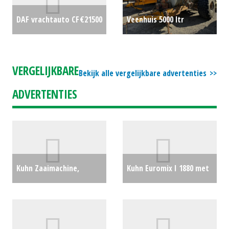
Veenhuis 5000 ltr
DAF vrachtauto CF
€21500
mengmesttank
€0
VERGELIJKBARE
Bekijk alle vergelijkbare advertenties
ADVERTENTIES
Kuhn Zaaimachine,
Kuhn Euromix I 1880 met
pneumatisch BTF3000-
opzetrand
€0
24DD (BV) #25388
€0