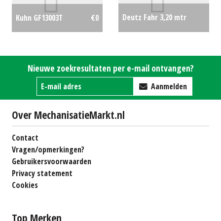
Deutz Fahr 3,20 mtr
Kuhn GF13003T
€0
maaier met kneuzer
€0
Nieuwe zoekresultaten per e-mail ontvangen?
Aanmelden
Over MechanisatieMarkt.nl
Contact
Vragen/opmerkingen?
Gebruikersvoorwaarden
Privacy statement
Cookies
Top Merken