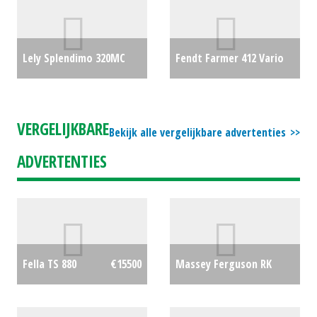
Lely Splendimo 320MC
Fendt Farmer 412 Vario
€8850
€0
VERGELIJKBARE
Bekijk alle vergelijkbare advertenties
ADVERTENTIES
Massey Ferguson RK
Fella TS 880
€15500
1002-TRC
€24950