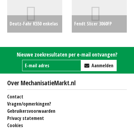
Deutz-Fahr K550 enkelas
Fendt Slicer 3060FP
opraapwagen
€0
frontmaaier
€0
Nieuwe zoekresultaten per e-mail ontvangen?
Aanmelden
Over MechanisatieMarkt.nl
Contact
Vragen/opmerkingen?
Gebruikersvoorwaarden
Privacy statement
Cookies