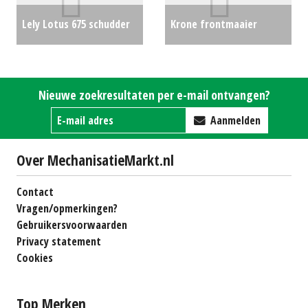
Lely Lotus 675 schudder
Krone frontmaaier
(BEN) #119073
€0
F320M
€9250
Nieuwe zoekresultaten per e-mail ontvangen?
Aanmelden
Over MechanisatieMarkt.nl
Contact
Vragen/opmerkingen?
Gebruikersvoorwaarden
Privacy statement
Cookies
Top Merken