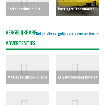
Stel dubbellucht 16.9
Pottinger Frontmaaier
R38-5ster Molcon
€0
zonder kneuzer
€0
VERGELIJKBARE
Bekijk alle vergelijkbare advertenties
ADVERTENTIES
Massey Ferguson RK 1254
Lely Rotorkopeg Roterra
TRC-EC
€0
300-35 (WD) #20012
€5000