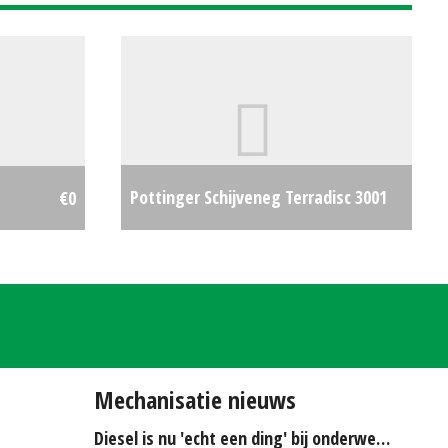
Pottinger Schijveneg Terradisc 3001
€0
(SB) #26179
€0
Mechanisatie nieuws
Diesel is nu 'echt een ding' bij onderwerken