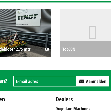
debloter 2.75 mtr
€0
Top33N
gen?
Aanmelden
en
Dealers
Duijndam Machines