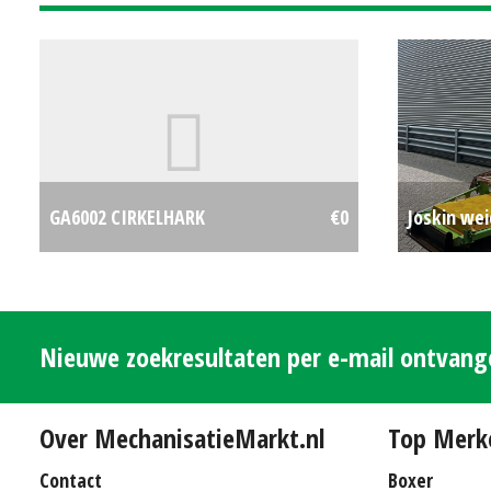
GA6002 CIRKELHARK
€0
Joskin wei
Nieuwe zoekresultaten per e-mail ontvan
Over MechanisatieMarkt.nl
Top Merk
Contact
Boxer