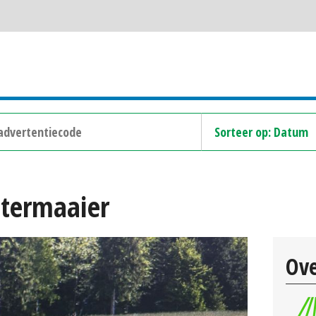
htermaaier
Ove