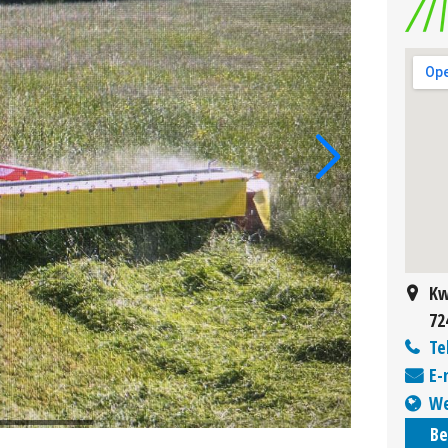
Kw
72
Te
E-
We
Be