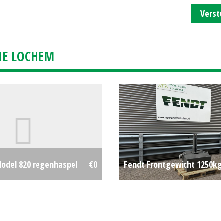
Verst
IE LOCHEM
odel 820 regenhaspel
€0
Fendt Frontgewicht 1250k